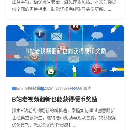
注意事项，确保账号安全，避免违规风险。本文为你提
供全面的更换指南，助你轻松完成账号头像更新。...
bilibili刷播放量
2026年07月07日
566 阅读
B站老视频翻新也能获得硬币奖励
探索B站老视频翻新的新机遇，掌握如何通过创意翻新
让经典重获新生，赢得硬币奖励与观众喜爱。揭秘视频
优化技巧，激发你的创作灵感！...