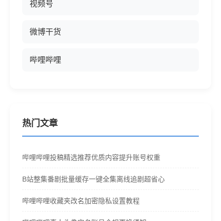
视频号
微博干货
哔哩哔哩
热门文章
哔哩哔哩投稿精选推荐优质内容提升账号权重
B站整集番剧批量缓存一键全集离线追剧超省心
哔哩哔哩收藏夹改名加密隐私设置教程