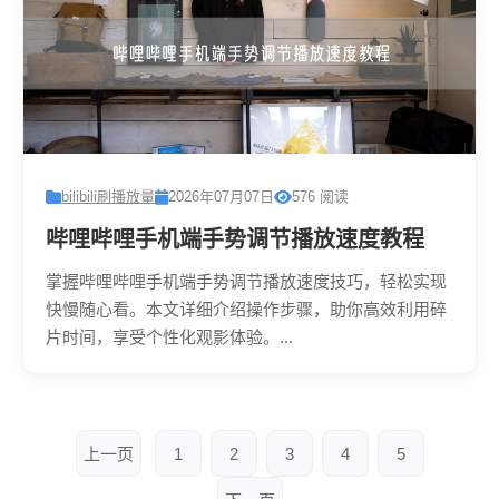
bilibili刷播放量
2026年07月07日
576 阅读
哔哩哔哩手机端手势调节播放速度教程
掌握哔哩哔哩手机端手势调节播放速度技巧，轻松实现
快慢随心看。本文详细介绍操作步骤，助你高效利用碎
片时间，享受个性化观影体验。...
上一页
1
2
3
4
5