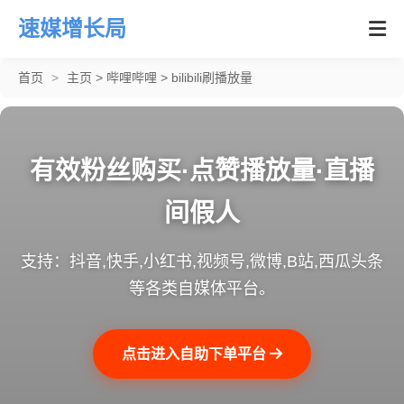
速媒增长局
首页
>
主页
>
哔哩哔哩
>
bilibili刷播放量
有效粉丝购买·点赞播放量·直播
间假人
支持：抖音,快手,小红书,视频号,微博,B站,西瓜头条
等各类自媒体平台。
点击进入自助下单平台