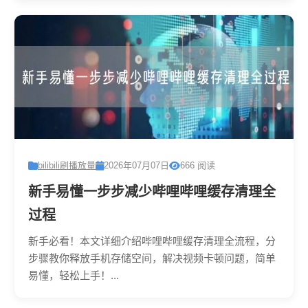
bilibili刷播放量
2026年07月07日
666 阅读
新手易懂一步步减少哔哩哔哩缓存清理全
过程
新手必看！本文详细介绍哔哩哔哩缓存清理全流程，分
步骤教你释放手机存储空间，解决视频卡顿问题，简单
易懂，轻松上手！...