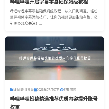
哔哩哔哩开启字幕零基础保姆级教程
哔哩哔哩字幕零基础保姆级教程，从入门到精通，轻松
掌握视频字幕添加技巧，让你的视频更加生动有趣，吸
引更多观众关注！...
bilibili刷播放量
2026年07月07日
875 阅读
哔哩哔哩投稿精选推荐优质内容提升账号
权重