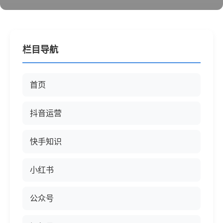
栏目导航
首页
抖音运营
快手知识
小红书
公众号