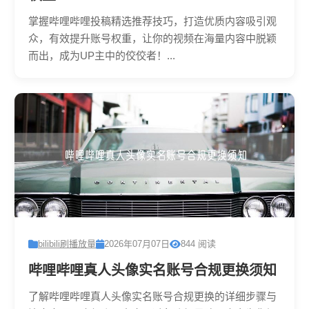
掌握哔哩哔哩投稿精选推荐技巧，打造优质内容吸引观
众，有效提升账号权重，让你的视频在海量内容中脱颖
而出，成为UP主中的佼佼者！...
bilibili刷播放量
2026年07月07日
844 阅读
哔哩哔哩真人头像实名账号合规更换须知
了解哔哩哔哩真人头像实名账号合规更换的详细步骤与