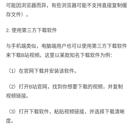
可能因浏览器而异，有些浏览器可能不支持直接复制缓
存文件）。
2. 使用第三方下载软件
与手机端类似，电脑端用户也可以使用第三方下载软件
来下载B站视频。这里以某款知名下载软件为例：
（1）在官网下载并安装该软件。
（2）打开B站官网，找到你想要下载的视频，并复制
视频链接。
（3）打开下载软件，粘贴视频链接，并选择下载清晰
度。