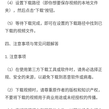
（4）设置下载路径（即你想要保存视频的本地文件
夹），然后点击“下载”按钮。
（5）等待下载完成，即可在设置的下载路径中找到已
下载的视频文件。
四、注意事项与常见问题解答
1. 注意事项
（1）在使用第三方下载工具或软件时，请务必选择正
规、安全的来源，以避免下载到恶意软件或病毒。
（2）下载视频时，请尊重原作者的版权和知识产权，
不要将下载的视频用于商业用途或未经授权的传播。