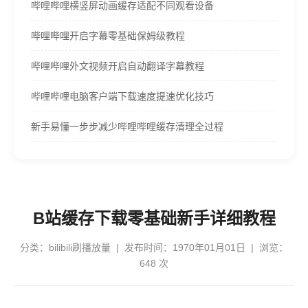
哔哩哔哩横竖屏动画缓存适配不同观看设备
哔哩哔哩开启字幕零基础保姆级教程
哔哩哔哩外文视频开启自动翻译字幕教程
哔哩哔哩电脑客户端下载速度提速优化技巧
新手易懂一步步减少哔哩哔哩缓存清理全过程
B站缓存下载零基础新手详细教程
分类：
bilibili刷播放量
| 发布时间：1970年01月01日 | 浏览：
648 次