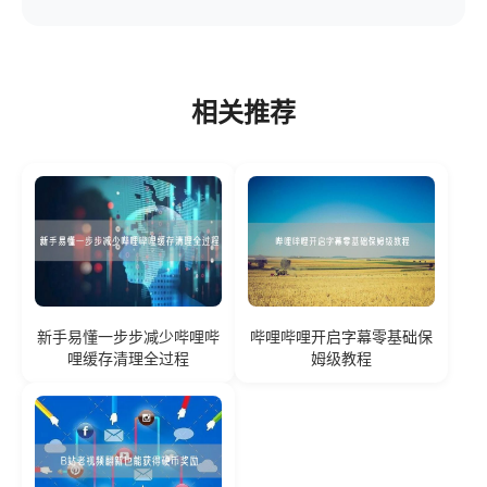
相关推荐
新手易懂一步步减少哔哩哔
哔哩哔哩开启字幕零基础保
哩缓存清理全过程
姆级教程