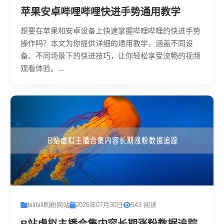
苹果安卓哔哩哔哩快进手势通用教学
想要在苹果和安卓设备上快速掌握哔哩哔哩的快进手势
操作吗？本文为你提供详细的通用教学，涵盖不同设
备、不同场景下的快进技巧，让你轻松享受流畅的视频
观看体验。...
bilibili刷粉网站
2026年07月30日
543 阅读