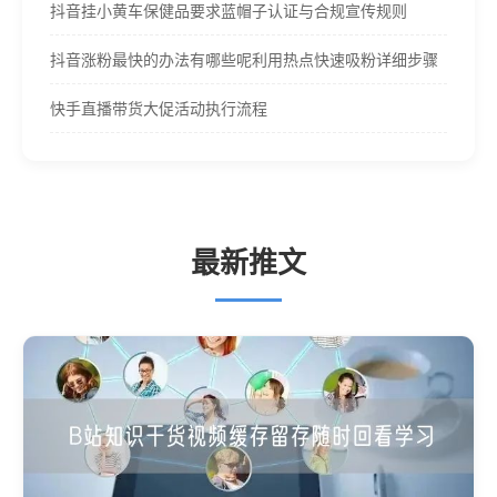
抖音挂小黄车保健品要求蓝帽子认证与合规宣传规则
抖音涨粉最快的办法有哪些呢利用热点快速吸粉详细步骤
快手直播带货大促活动执行流程
最新推文