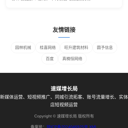
友情链接
园林机械
桂喜网络
旺升建筑材料
圆予信息
百度
真楠恒网络
速媒增长局
新媒体运营、短视频推广、同城引流拓客、账号流量增长、实体
店短视频运营
Copyright © 速媒增长局 版权所有
备案号：
琼ICP备2024046925号
XML