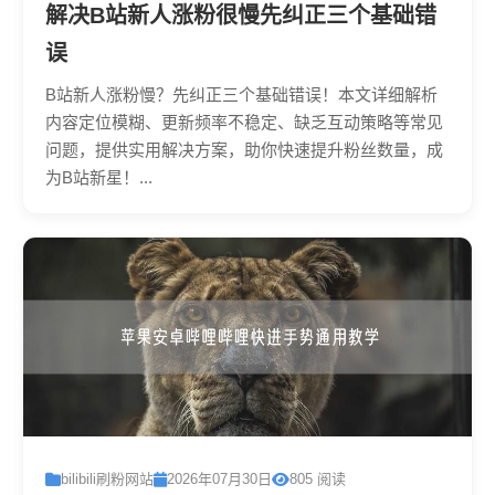
解决B站新人涨粉很慢先纠正三个基础错
误
B站新人涨粉慢？先纠正三个基础错误！本文详细解析
内容定位模糊、更新频率不稳定、缺乏互动策略等常见
问题，提供实用解决方案，助你快速提升粉丝数量，成
为B站新星！...
bilibili刷粉网站
2026年07月30日
805 阅读