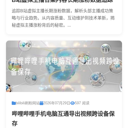
B站虚拟主播合集内容长期涨粉数据追踪
追踪B站虚拟主播长期涨粉数据，解析头部主播成功策
略与行业趋势。从内容质量、互动维护到技术革新，揭
秘虚拟主播涨粉背后的秘密。...
bilibili刷粉网站
2026年07月29日
597 阅读
哔哩哔哩手机电脑互通导出视频跨设备保
存