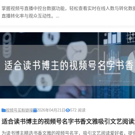
掌握视频号直播中控台数据功能，轻松查看实时在线人数与转化数
直播转化率与观众互动性。...
视频号买粉链接
2026年04月21日
572 阅读
适合读书博主的视频号名字书香文雅吸引文艺阅读
为读书博主精选书香文雅的视频号名字，吸引文艺阅读爱好者，提