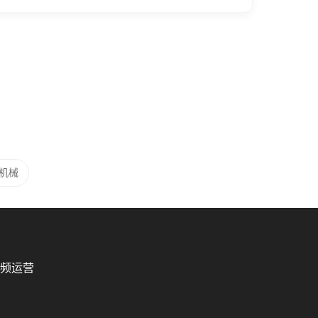
机械
频运营