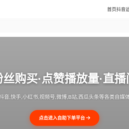
首页
抖音
粉丝购买·点赞播放量·直播
抖音,快手,小红书,视频号,微博,B站,西瓜头条等各类自媒
点击进入自助下单平台