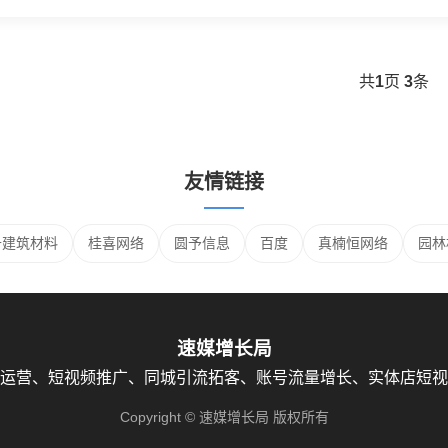
共
1
页
3
条
友情链接
升建筑材料
桂喜网络
圆予信息
百度
真楠恒网络
园林
速媒增长局
运营、短视频推广、同城引流拓客、账号流量增长、实体店短视
Copyright © 速媒增长局 版权所有