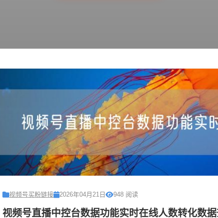
视频号买粉链接
2026年04月21日
948 阅读
视频号直播中控台数据功能实时在线人数转化数据