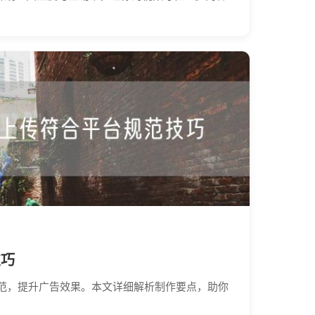
技巧
规范，提升广告效果。本文详细解析制作要点，助你