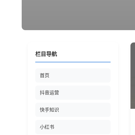
栏目导航
首页
抖音运营
快手知识
小红书