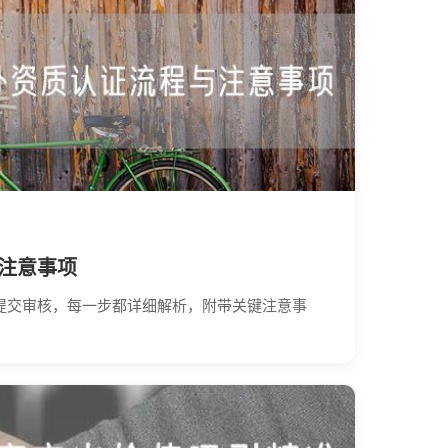
注意事项
提交审核，每一步都详细解析，附带关键注意事