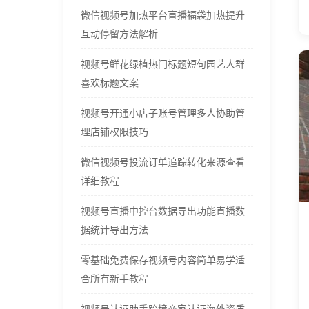
微信视频号加热平台直播福袋加热提升
互动停留方法解析
视频号鲜花绿植热门标题短句园艺人群
喜欢标题文案
视频号开通小店子账号管理多人协助管
理店铺权限技巧
微信视频号投流订单追踪转化来源查看
详细教程
视频号直播中控台数据导出功能直播数
据统计导出方法
零基础免费保存视频号内容简单易学适
合所有新手教程