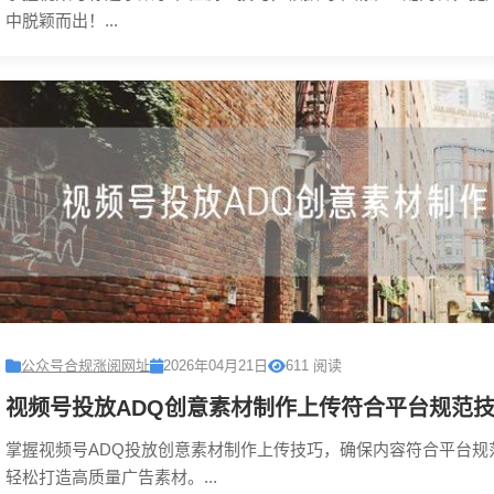
中脱颖而出！...
公众号合规涨阅网址
2026年04月21日
611 阅读
视频号投放ADQ创意素材制作上传符合平台规范
掌握视频号ADQ投放创意素材制作上传技巧，确保内容符合平台
轻松打造高质量广告素材。...