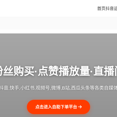
首页
抖音
粉丝购买·点赞播放量·直播
抖音,快手,小红书,视频号,微博,B站,西瓜头条等各类自媒
点击进入自助下单平台