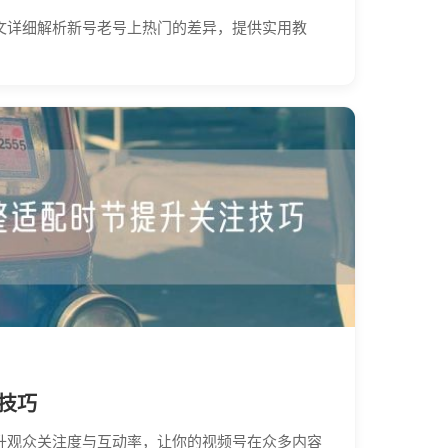
文详细解析新号老号上热门的差异，提供实用教
技巧
升观众关注度与互动率，让你的视频号在众多内容