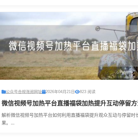
公众号合规涨阅网址
2026年04月21日
823 阅读
微信视频号加热平台直播福袋加热提升互动停留方
解析微信视频号加热平台如何利用直播福袋提升观众互动与停留时
果。...