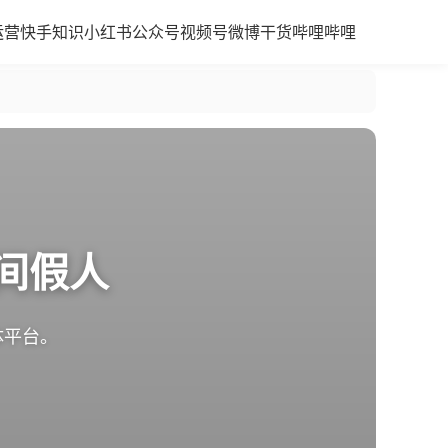
运营
快手知识
小红书
公众号
视频号
微博干货
哔哩哔哩
间假人
体平台。