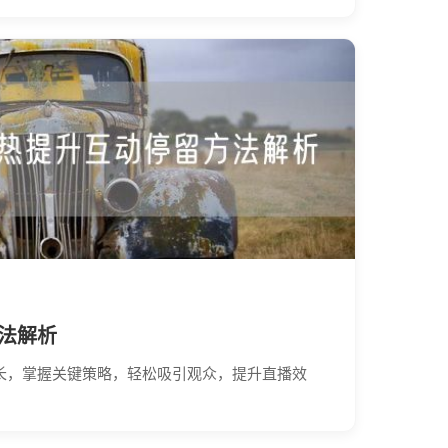
法解析
长，掌握关键策略，轻松吸引观众，提升直播效