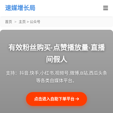
速媒增长局
首页
>
主页
>
公众号
有效粉丝购买·点赞播放量·直播
间假人
支持：抖音,快手,小红书,视频号,微博,B站,西瓜头条
等各类自媒体平台。
点击进入自助下单平台