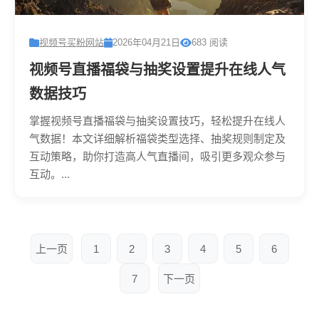
视频号买粉网站
2026年04月21日
683 阅读
视频号直播福袋与抽奖设置提升在线人气
数据技巧
掌握视频号直播福袋与抽奖设置技巧，轻松提升在线人
气数据！本文详细解析福袋类型选择、抽奖规则制定及
互动策略，助你打造高人气直播间，吸引更多观众参与
互动。...
上一页
1
2
3
4
5
6
7
下一页