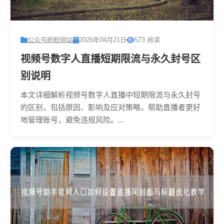
公众号刷粉网站
2026年04月21日
573 阅读
视频号数字人直播短期限流与永久封号区
别说明
本文详细解析视频号数字人直播中短期限流与永久封号
的区别，包括原因、影响及应对策略，帮助直播者更好
地管理账号，避免违规风险。...