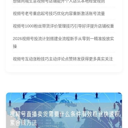
想做同城生意视频号店铺能开个人店么本地经营规则
视频号老号重启起号技巧优化内容重新激活账号流量
视频号1000粉丝带货评价管理技巧引导好评提升店铺权重
2026视频号投流计划搭建全流程新手从零到一精准投放实
操
视频号互动涨粉技巧主动评论点赞转发获得更多真实关注