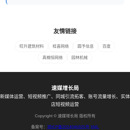
友情链接
旺升建筑材料
桂喜网络
圆予信息
百度
真楠恒网络
园林机械
速媒增长局
新媒体运营、短视频推广、同城引流拓客、账号流量增长、实体
店短视频运营
Copyright © 速媒增长局 版权所有
备案号：
琼ICP备2024046925号
XML