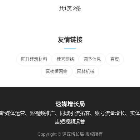
共
1
页
2
条
友情链接
旺升建筑材料
桂喜网络
圆予信息
百度
真楠恒网络
园林机械
速媒增长局
新媒体运营、短视频推广、同城引流拓客、账号流量增长、实体
店短视频运营
Copyright © 速媒增长局 版权所有