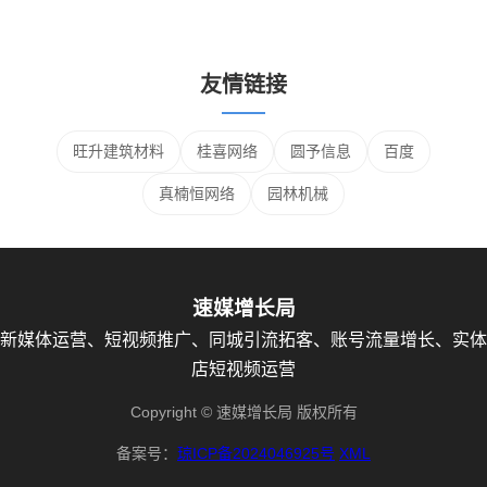
友情链接
旺升建筑材料
桂喜网络
圆予信息
百度
真楠恒网络
园林机械
速媒增长局
新媒体运营、短视频推广、同城引流拓客、账号流量增长、实体
店短视频运营
Copyright © 速媒增长局 版权所有
备案号：
琼ICP备2024046925号
XML