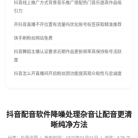
抖音线上推广方式背景音乐推广搭配热门音乐提高作品吸
引力
开抖音直播不开位置有流量吗优化账号标签获取精准推荐
快手刷粉丝网站免费
抖音舞蹈主播认证要求近期作品更新频率高保持账号活跃
度
抖音怎么开直播间开启粉丝团功能提高观众粘性与忠诚度
抖音配音软件降噪处理杂音让配音更清
晰纯净方法
分类：
抖音运营
| 发布时间：1970年01月01日 | 浏览：579 次