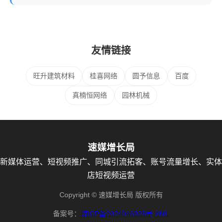
友情链接
旺升建筑材料
桂喜网络
圆予信息
百度
真楠恒网络
园林机械
速媒增长局
新媒体运营、短视频推广、同城引流拓客、账号流量增长、实体
店短视频运营
Copyright © 速媒增长局 版权所有
备案号：
琼ICP备2024046925号
XML