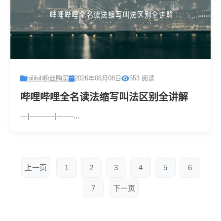
bilibili粉丝购买
2026年06月08日
553 阅读
哔哩哔哩全名读法缩写叫法区别全讲解
---|----------|-------...
上一页
1
2
3
4
5
6
7
下一页