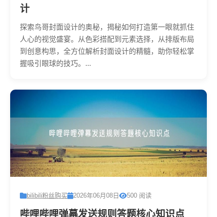
计
探索鸟哥封面设计的奥秘，揭秘如何打造第一眼就抓住
人心的视觉盛宴。从色彩搭配到元素选择，从排版布局
到创意构思，全方位解析封面设计的精髓，助你轻松掌
握吸引眼球的技巧。...
bilibili粉丝购买
2026年06月08日
500 阅读
哔哩哔哩弹幕发送规则答题核心知识点