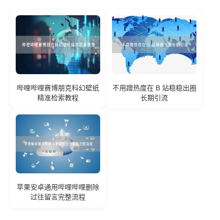
哔哩哔哩赛博朋克科幻壁纸
不用蹭热度在 B 站稳稳出圈
精准检索教程
长期引流
苹果安卓通用哔哩哔哩删除
过往留言完整流程