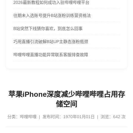
2026最新教程如何成功入驻哔哩哔哩平台
往期未入选账号提升B站涨粉训练营资格法
B站突然下线猜你喜欢，到底怎么回事
巧用直播引流破解B站UP主静态涨粉瓶颈
哔哩哔哩直播功能异常联系客服排查故障
苹果iPhone深度减少哔哩哔哩占用存
储空间
分类：
哔哩哔哩
| 发布时间：1970年01月01日 | 浏览：642 次