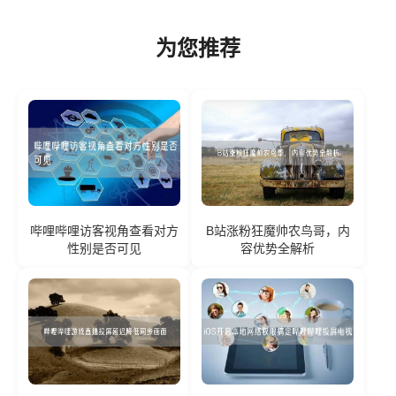
为您推荐
哔哩哔哩访客视角查看对方
B站涨粉狂魔帅农鸟哥，内
性别是否可见
容优势全解析